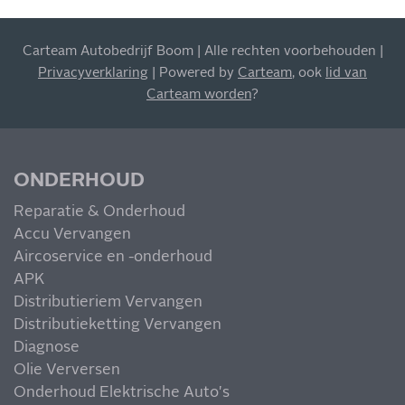
INSCHRIJVEN NIEUWSBRIEF
Carteam Autobedrijf Boom | Alle rechten voorbehouden |
Blijf op de hoogte van al onze acties, aanbiedingen en
Privacyverklaring
| Powered by
Carteam
, ook
lid van
meer!
Carteam worden
?
ONDERHOUD
Reparatie & Onderhoud
MIS NIETS
Accu Vervangen
Aircoservice en -onderhoud
APK
Distributieriem Vervangen
Distributieketting Vervangen
Diagnose
Olie Verversen
Onderhoud Elektrische Auto's