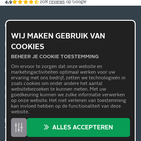
4,9
208
reviews
op Google
CARTEAM AUTOBEDRIJF BOOM
WIJ MAKEN GEBRUIK VAN
Pierebaan 2
COOKIES
1141 GW Monnickendam
BEHEER JE COOKIE TOESTEMMING
T
0299-653073
Om ervoor te zorgen dat onze website en
E
info@autobedrijfboom.nl
marketingactiviteiten optimaal werken voor uw
ervaring met ons bedrijf, zetten we technologieën in
zoals cookies om onder andere het aantal
KvK: 57056242
websitebezoeken te kunnen meten. Met uw
goedkeuring kunnen we zulke informatie verwerken
BTW-nummer:
op onze website. Het niet verlenen van toestemming
kan invloed hebben op de functionaliteit van deze
website.
Heb je een klacht?
ALLES ACCEPTEREN
Vul hier het klachtenformulier in